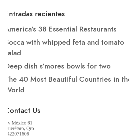
Entradas recientes
America’s 38 Essential Restaurants
Socca with whipped feta and tomato
salad
Deep dish s’mores bowls for two
The 40 Most Beautiful Countries in the
World
Contact Us
Av México 61
Querétaro, Qro
4422071606