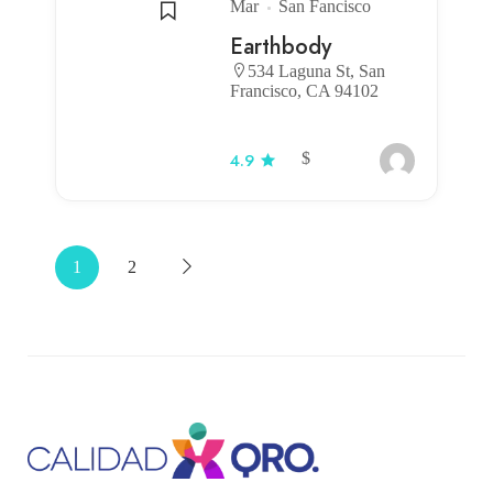
Mar
San Fancisco
Earthbody
534 Laguna St, San
Francisco, CA 94102
$
4.9
1
2