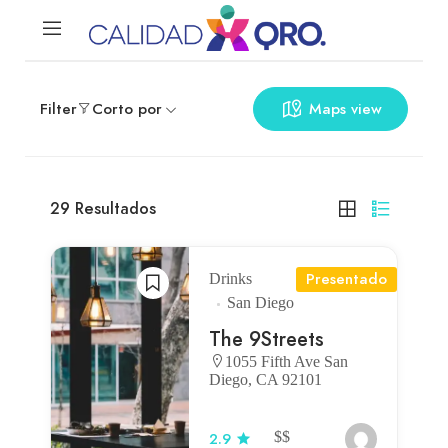
Filter
Corto por
Maps view
29
Resultados
Presentado
Drinks
San Diego
The 9Streets
1055 Fifth Ave San
Diego, CA 92101
$$
2.9